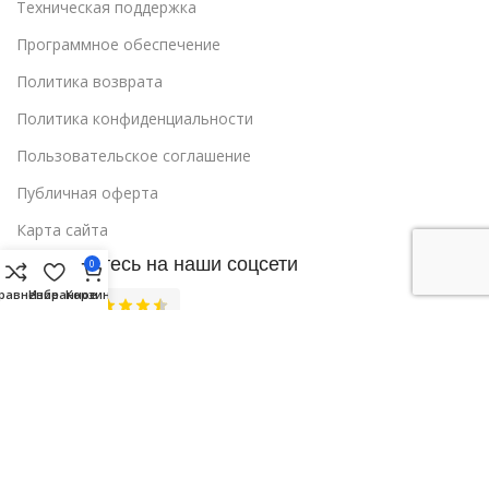
Техническая поддержка
Программное обеспечение
Политика возврата
Политика конфиденциальности
Пользовательское соглашение
Публичная оферта
Карта сайта
Подпишитесь на наши соцсети
0
равнение
Избранное
Корзина
Содержание страниц сайта носит 
исключительно информационный характер, 
может содержать ошибки и ни при каких 