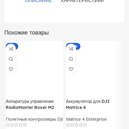
ОПИСАНИЕ
ХАРАКТЕРИСТИКИ
Похожие товары
-4%
-40%
Аппаратура управления
Аккумулятор для DJI
А
RadioMaster Boxer M2
Matrice 4
I
Полетные контроллеры DJI
Matrice 4 Enterprise
А
А